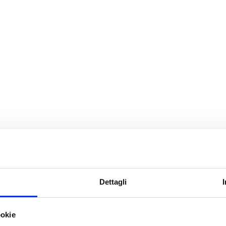
ISCRIVITI AL BREAKFAST CLUB: SPEDIZIONE GRATUITA DA 59,90€
iamo
Qualità
Sostenibilità
Briciole News
Breakfast Club
Home
»
Ricette Gentilini
»
Ricett
saraceno
Torta fredda all
grano saraceno
Dettagli
Ingredienti per la b
400 g biscotti
Novellini co
ookie