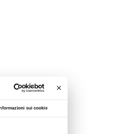
Iscriviti al Breakfast Club!
PAGA IN 3 RATE CON KLARNA
Idee da collezionare
Contatti
e
»
Novellini
»
Torta fredda alla ricotta con base di biscotti al grano
a ricotta con base di biscotti al
Informazioni sui cookie
ase
n grano saraceno e germe di grano tostato