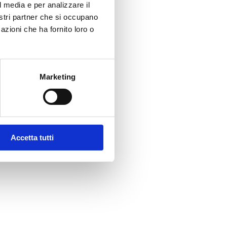
l media e per analizzare il
nostri partner che si occupano
rema di ricotta
azioni che ha fornito loro o
are
sciutta)
Marketing
ato al coltello)
Accetta tutti
initura