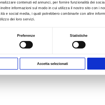
200 g burro
nalizzare contenuti ed annunci, per fornire funzionalità dei socia
inoltre informazioni sul modo in cui utilizza il nostro sito con i 
Ingredienti per la c
icità e social media, i quali potrebbero combinarle con altre inform
lizzo dei loro servizi.
400 g panna fresca da mont
600 g ricotta (ben scolata e a
130 g zucchero
Preferenze
Statistiche
q.b. cannella in polvere
q.b. scorza d’arancia
80 g cioccolato fondente (trit
10 g colla di pesce
Accetta selezionati
q.b. essenza di vaniglia
Ingredienti per la f
130 g cioccolato fondente
150 g panna fresca liquida
q.b. granella di pistacchi