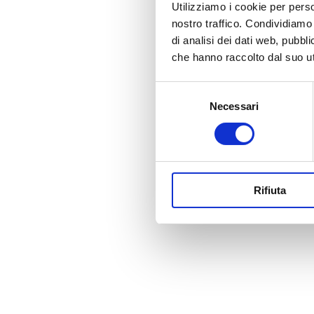
Utilizziamo i cookie per perso
nostro traffico. Condividiamo 
di analisi dei dati web, pubbl
che hanno raccolto dal suo uti
Selezione
Necessari
del
consenso
Rifiuta